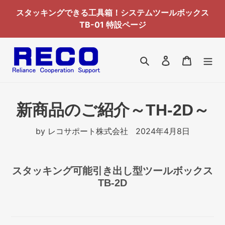
コ
スタッキングできる工具箱！システムツールボックス
ン
TB-01 特設ページ
テ
ン
ツ
検索
ログイン
カート
に
ス
キ
ッ
新商品のご紹介～TH-2D～
プ
す
by レコサポート株式会社
2024年4月8日
る
スタッキング可能引き出し型ツールボックス
TB-2D