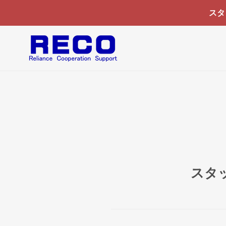
コ
スタ
ン
テ
ン
ツ
に
ス
キ
ッ
プ
す
る
スタ