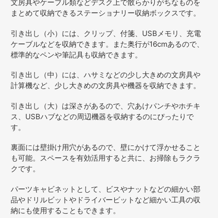
文房具やケーブル類などデスク上で散らかりがちなものを
ト
まとめて収納できるステーショナリー収納ボックスです。
に
商
引き出し（小）には、クリップ、付箋、USBメモリ、充電
品
ケーブルなどを収納できます。また奥行が16cmあるので、
を
標準的なペンや筆記具も収納できます。
追
加
引き出し（中）には、ハサミなどの少し大きめの文房具や
す
計算機など、少し大きめの文房具や機器を収納できます。
る
引き出し（大）は深さがあるので、穴あけパンチやホチキ
ス、USBハブなどの周辺機器を収納するのにぴったりで
す。
裏面には壁掛け用穴があるので、壁にかけて浮かせること
も可能。スペースを有効活用すると共に、お掃除もラクラ
クです。
パーツキャビネットとして、ビスやナットなどの細かい部
品やドリルビットやドライバービットなど細かい工具の収
納にも使用することもできます。