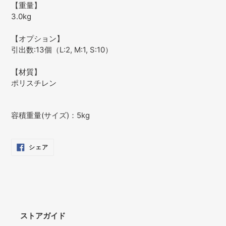
【重量】
3.0kg
【オプション】
引出数:13個（L:2, M:1, S:10）
【材質】
ポリスチレン
容積重量(サイズ)：5kg
FACEBOOK
シェア
で
シ
ェ
ア
す
る
ストアガイド