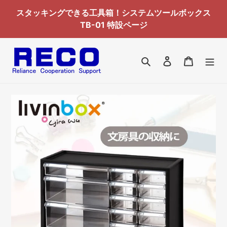
コ
スタッキングできる工具箱！システムツールボックス
ン
TB-01 特設ページ
テ
ン
ツ
検索
ログイン
カート
に
ス
キ
ッ
プ
す
る