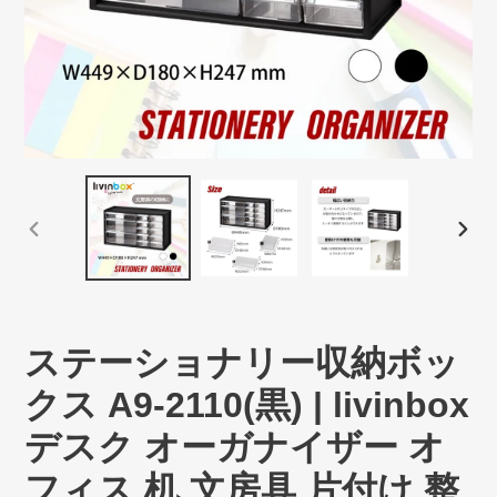
前
次
の
の
ス
ス
ラ
ラ
イ
イ
ステーショナリー収納ボッ
ド
ド
クス A9-2110(黒) | livinbox
デスク オーガナイザー オ
フィス 机 文房具 片付け 整