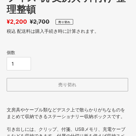
理整頓
販
¥2,200
通
¥2,700
売り切れ
売
常
税込
配送料
は購入手続き時に計算されます。
価
価
格
格
個数
売り切れ
カ
ー
文房具やケーブル類などデスク上で散らかりがちなものを
ト
まとめて収納できるステーショナリー収納ボックスです。
に
商
引き出しには、クリップ、付箋、USBメモリ、充電ケーブ
品
ルなどを収納できます。付属の仕切り板を使えば収納スペ