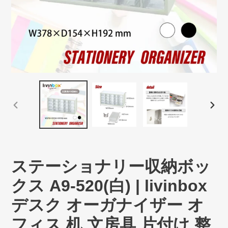
前
次
の
の
ス
ス
ラ
ラ
イ
イ
ステーショナリー収納ボッ
ド
ド
クス A9-520(白) | livinbox
デスク オーガナイザー オ
フィス 机 文房具 片付け 整