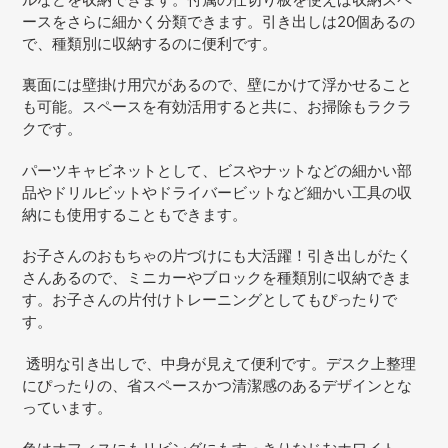
を
ースをさらに細かく分類できます。引き出しは20個あるの
追
で、種類別に収納するのに便利です。
加
す
裏面には壁掛け用穴があるので、壁にかけて浮かせること
る
も可能。スペースを有効活用すると共に、お掃除もラクラ
クです。
パーツキャビネットとして、ビスやナットなどの細かい部
品やドリルビットやドライバービットなど細かい工具の収
納にも使用することもできます。
お子さんのおもちゃの片づけにも大活躍！引き出しがたく
さんあるので、ミニカーやブロックを種類別に収納できま
す。お子さんの片付けトレーニングとしてもぴったりで
す。
透明な引き出しで、中身が見えて便利です。デスク上整理
にぴったりの、省スペースかつ清潔感のあるデザインとな
っています。