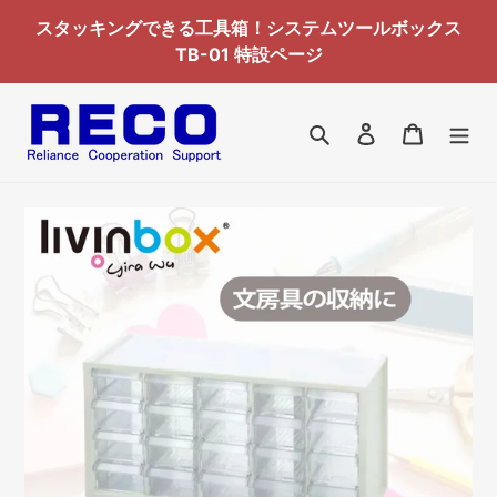
コ
スタッキングできる工具箱！システムツールボックス
ン
TB-01 特設ページ
テ
ン
ツ
検索
ログイン
カート
に
ス
キ
ッ
プ
す
る