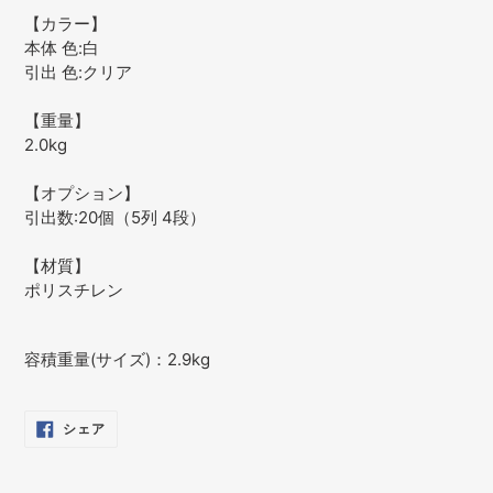
【カラー】
本体 色:白
引出 色:クリア
【重量】
2.0kg
【オプション】
引出数:20個（5列 4段）
【材質】
ポリスチレン
容積重量(サイズ)：2.9kg
FACEBOOK
シェア
で
シ
ェ
ア
す