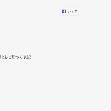
FACEBOOK
シェア
で
シ
ェ
ア
す
る
引法に基づく表記