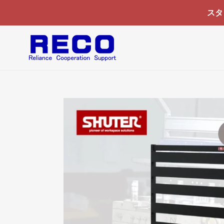
コ
スタ
ン
テ
ン
ツ
に
ス
キ
ッ
プ
す
る