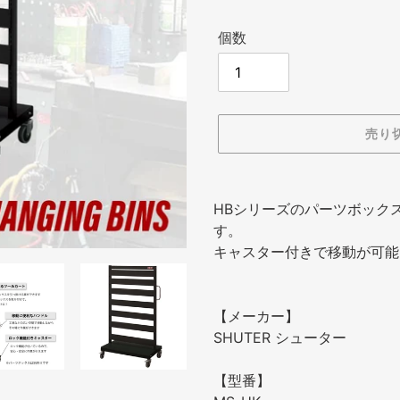
格
個数
売り
カ
ー
HBシリーズのパーツボック
ト
す。
に
キャスター付きで移動が可能
商
品
を
【メーカー】
追
SHUTER シューター
加
す
【型番】
る