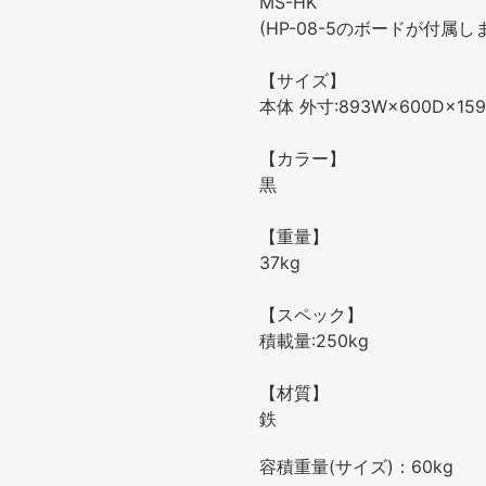
MS-HK
(HP-08-5のボードが付属し
【サイズ】
本体 外寸:893W×600D×159
【カラー】
黒
【重量】
37kg
【スペック】
積載量:250kg
【材質】
鉄
容積重量(サイズ)：60kg