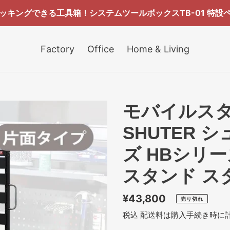
ッキングできる工具箱！システムツールボックスTB-01 特設
Factory
Office
Home & Living
モバイルスタン
SHUTER 
ズ HBシリ
スタンド ス
通
¥43,800
売り切れ
常
税込
配送料
は購入手続き時に
価