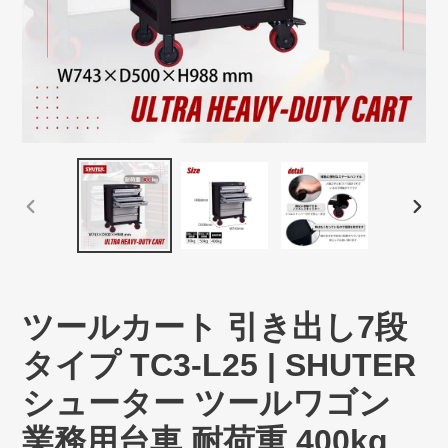
前
次
の
の
ス
ス
ラ
ラ
イ
イ
ツールカート 引き出し7段
ド
ド
タイプ TC3-L25 | SHUTER
シューター ツールワゴン
業務用台車 耐荷重 400kg