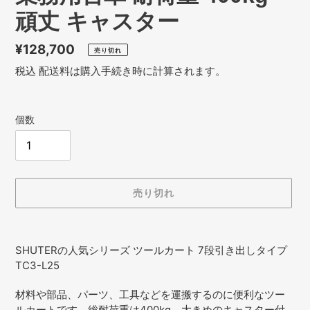
頑丈 キャスター
通
¥128,700
売り切れ
常
税込
配送料
は購入手続き時に計算されます。
価
格
個数
売り切れ
カ
ー
SHUTERの人気シリーズ ツールカート 7段引き出しタイプ
ト
TC3-L25
に
商
材料や部品、パーツ、工具などを運搬するのに便利なツー
品
ルカートです。総耐荷重は400kg、大きめのキャスター付