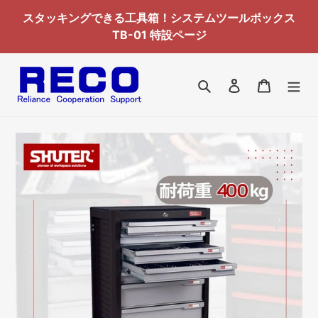
コ
スタッキングできる工具箱！システムツールボックス
ン
TB-01 特設ページ
テ
ン
ツ
検索
ログイン
カート
に
ス
キ
ッ
プ
す
る