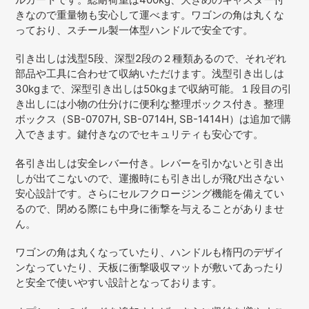
を
きなので重量物も安心して運べます。ワゴンの角は丸くな
追
っており、スチール製一体型ハンドルで安全です。
加
す
引き出しは浅型5段、深型2段の２種類あるので、それぞれ
る
部品や工具に合わせて収納いただけます。浅型引き出しは
30kgまで、深型引き出しは50kgまで収納可能。１段目の引
き出しには小物の仕分けに便利な整理ボックス付き。整理
ボックス（
SB-0707H, SB-0714H, SB-1414H
）は追加で購
入できます。鍵付きなのでセキュリティも安心です。
各引き出しは安全レバー付き。レバーを引かないと引き出
しが出てこないので、運搬時にも引き出しが飛び出さない
安心設計です。さらにセルフクロージング機能を備えてい
るので、閉める際にも中身に衝撃を与えることがありませ
ん。
ワゴンの角は丸くなっていたり、ハンドルも楕円のデザイ
ンなっていたり
、天板に衝撃吸収マットが敷いてあったり
と安全で使いやすい設計となっております。