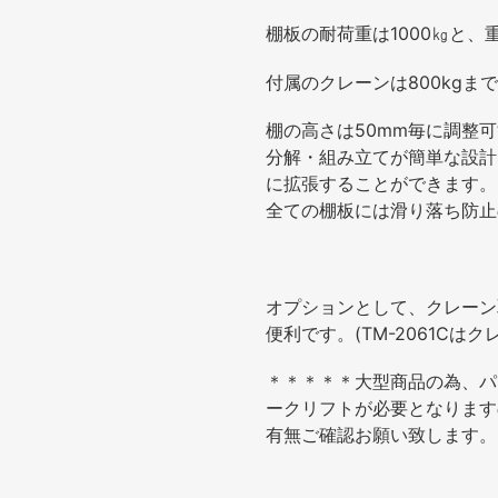
品
棚板の耐荷重は1000㎏と
を
追
付属のクレーンは800kgま
加
す
棚の高さは
50mm
毎に調整可
る
分解・組み立てが簡単な設計
に拡張することができます。
全ての棚板には滑り落ち防止
オプションとして、クレーン
便利です。(TM-2061Cは
＊＊＊＊＊大型商品の為、パ
ークリフトが必要となります
有無ご確認お願い致します。