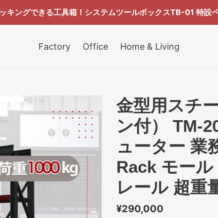
ッキングできる工具箱！システムツールボックスTB-01 特設
Factory
Office
Home & Living
金型用スチ
ン付） TM-20
ューター 業務用 
Rack モー
レール 超重量
通
¥290,000