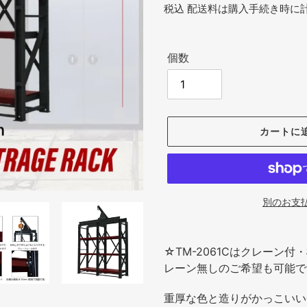
常
税込
配送料
は購入手続き時に
価
格
個数
カートに
別のお支
カ
ー
☆TM-2061Cはクレーン
ト
レーン無しのご希望も可能で
に
商
重厚な色と造りがかっこいい