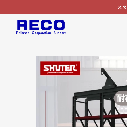
コ
スタ
ン
テ
ン
ツ
に
ス
キ
ッ
プ
す
る