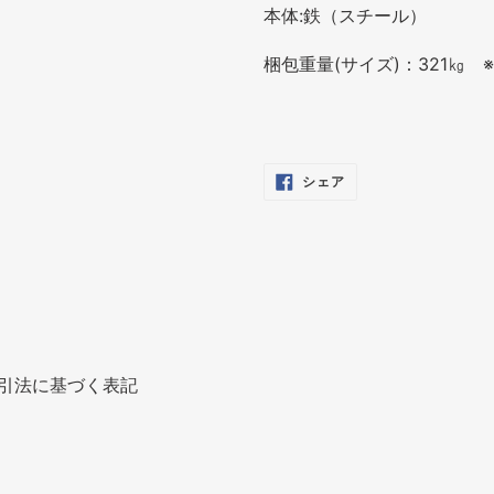
本体:鉄（スチール）
梱包重量(サイズ)：321㎏ 
FACEBOOK
シェア
で
シ
ェ
ア
す
る
引法に基づく表記