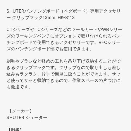
カ
ー
SHUTERパンチングボード（ペグボード）専用アクセサリ
ト
ー クリップフック13mm HK-8113
に
商
CTシリーズやTCシリーズなどのツールカートやWBシリー
品
ズのワーキングベンチにオプションで取り付けられるパン
を
チングボードで使用できる
アクセサリーです。RFOシリー
追
ズのパンチングボード部でも使用できます。
加
す
刷毛やブラシなど軽めの工具を吊り下げ収納することがで
る
きるクリップフックです。クリップなので取り出しも差し
込みもラクラク、片手で簡単に扱うことができます。サッ
と使ってサッと収納できるので、作業スペースの片づけに
も最適です。
【メーカー】
SHUTER シューター
【型番】