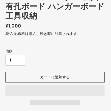
有孔ボード ハンガーボード
工具収納
通
¥1,000
常
税込
配送料
は購入手続き時に計算されます。
価
格
個数
カートに追加する