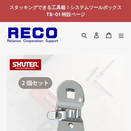
コ
スタッキングできる工具箱！システムツールボックス
ン
TB-01 特設ページ
テ
ン
ツ
検索
ログイン
カート
に
ス
キ
ッ
プ
す
る