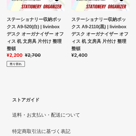
リ
リ
ナ
ナ
ー
ー
イ
イ
収
収
ステーショナリー収納ボッ
ステーショナリー収納ボッ
ザ
ザ
納
納
クス A9-520(白) | livinbox
クス A9-2110(黒) | livinbox
ー
ー
ボ
ボ
デスク オーガナイザー オフ
デスク オーガナイザー オフ
オ
オ
ッ
ッ
ィス 机 文房具 片付け 整理
ィス 机 文房具 片付け 整理
フ
フ
ク
ク
整頓
整頓
ィ
ィ
ス
ス
販
¥2,200
通
¥2,700
通
¥2,400
ス
ス
A9-
A9-
売
常
常
机
机
売り切れ
520(白)
2110(黒)
価
価
価
文
文
|
|
格
格
格
房
房
livinbox
livinbox
具
具
デ
デ
片
片
ス
ス
ストアガイド
付
付
ク
ク
け
け
オ
オ
送料・お支払い・配送について
整
整
ー
ー
理
理
ガ
ガ
整
整
特定商取引法に基づく表記
ナ
ナ