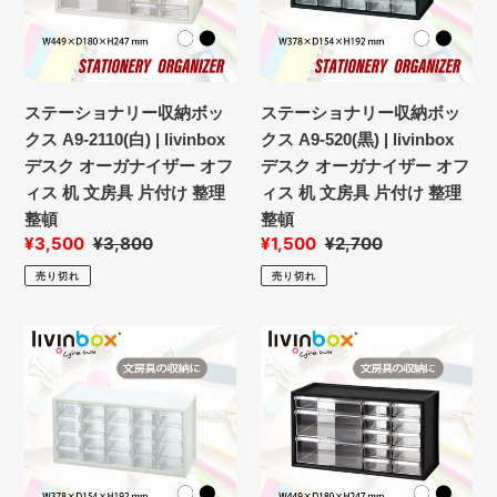
ナ
ナ
リ
リ
ー
ー
収
収
ステーショナリー収納ボッ
ステーショナリー収納ボッ
納
納
クス A9-2110(白) | livinbox
クス A9-520(黒) | livinbox
ボ
ボ
デスク オーガナイザー オフ
デスク オーガナイザー オフ
ッ
ッ
ィス 机 文房具 片付け 整理
ィス 机 文房具 片付け 整理
ク
ク
整頓
整頓
ス
ス
販
¥3,500
通
¥3,800
販
¥1,500
通
¥2,700
A9-
A9-
売
常
売
常
売り切れ
売り切れ
2110(白)
520(黒)
価
価
価
価
|
|
格
格
格
格
livinbox
livinbox
ス
ス
デ
デ
テ
テ
ス
ス
ー
ー
ク
ク
シ
シ
オ
オ
ョ
ョ
ー
ー
ナ
ナ
ガ
ガ