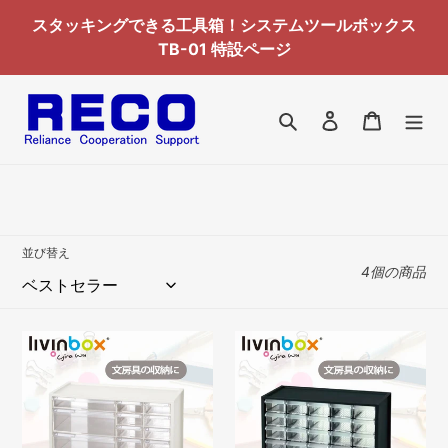
コ
スタッキングできる工具箱！システムツールボックス
ン
TB-01 特設ページ
テ
ン
ツ
検索
ログイン
カート
に
ス
キ
ッ
プ
す
並び替え
4個の商品
る
ス
ス
テ
テ
ー
ー
シ
シ
ョ
ョ