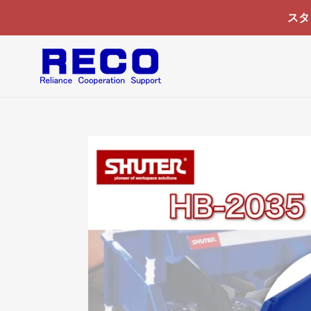
コ
スタ
ン
テ
ン
ツ
に
ス
キ
ッ
プ
す
る