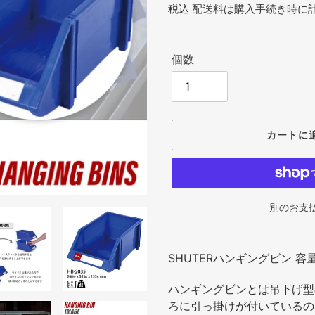
常
税込
配送料
は購入手続き時に
価
格
個数
カートに
別のお支
カ
ー
SHUTERハンギングビン 容量6
ト
に
ハンギングビンとは吊下げ型
商
ろに引っ掛けが付いているの