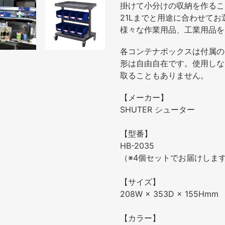
品
掛けて小分けの収納を作るこ
を
21Lまでと用途に合わせて
追
様々な作業用品、工業用品を
加
各コンテナボックスは付属の
す
形は自由自在です。使用しな
る
取ることもありません。
【メーカー】
SHUTER シューター
【型番】
HB-2035
（※4個セットでお届けしま
【サイズ】
208W × 353D × 155Hmm
【カラー】