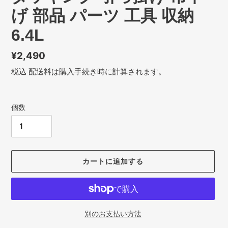
げ 部品 パーツ 工具 収納
6.4L
通
¥2,490
常
税込
配送料
は購入手続き時に計算されます。
価
格
個数
カートに追加する
別のお支払い方法