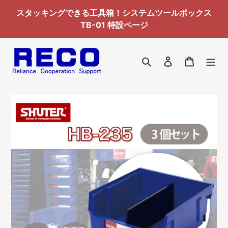
コ
スタッキングできる工具箱！システムツールボックス
ン
TB-01 特設ページ
テ
ン
ツ
検索
ログイン
カート
に
ス
キ
ッ
プ
す
る