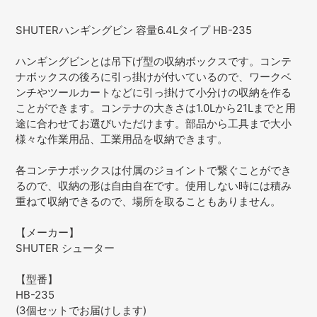
カ
ー
SHUTERハンギングビン 容量6.4Lタイプ HB-235
ト
に
ハンギングビンとは吊下げ型の収納ボックスです。コンテ
商
ナボックスの後ろに引っ掛けが付いているので、ワークベ
品
ンチやツールカートなどに引っ掛けて小分けの収納を作る
を
ことができます。コンテナの大きさは1.0Lから21Lまでと用
追
途に合わせてお選びいただけます。部品から工具まで大小
加
様々な作業用品、工業用品を収納できます。
す
る
各コンテナボックスは付属のジョイントで繋ぐことができ
るので、収納の形は自由自在です。使用しない時には積み
重ねて収納できるので、場所を取ることもありません。
【メーカー】
SHUTER シューター
【型番】
HB-235
(3個セットでお届けします)