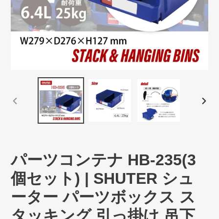
前
次
の
の
ス
ス
ラ
ラ
イ
イ
パーツコンテナ HB-235(3
ド
ド
個セット) | SHUTER シュ
ーター パーツボックス ス
タッキング 引っ掛け 吊下