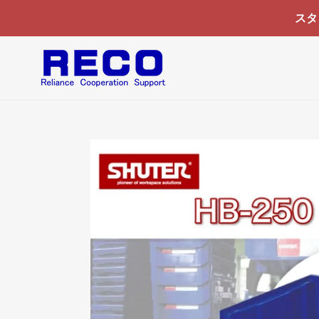
コ
スタ
ン
テ
ン
ツ
に
ス
キ
ッ
プ
す
る