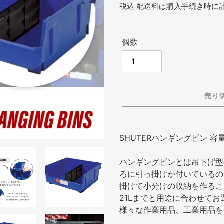
常
税込
配送料
は購入手続き時に
価
格
個数
売り
カ
ー
SHUTERハンギングビン 容量2
ト
に
ハンギングビンとは吊下げ型
商
ろに引っ掛けが付いているの
品
掛けて小分けの収納を作るこ
を
21Lまでと用途に合わせて
追
様々な作業用品、工業用品を
加