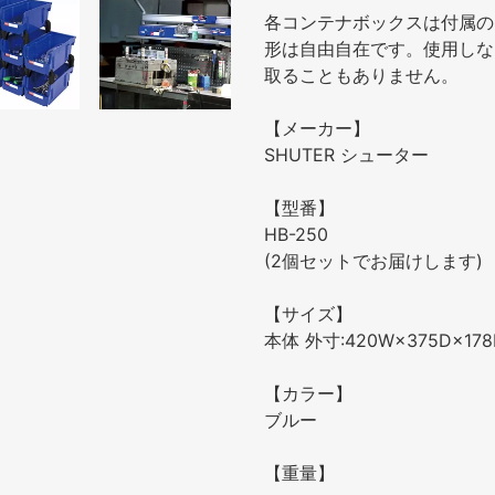
す
各コンテナボックスは付属の
る
形は自由自在です。使用しな
取ることもありません。
【メーカー】
SHUTER シューター
【型番】
HB-250
(2個セットでお届けします)
【サイズ】
本体 外寸:420W×375D×178
【カラー】
ブルー
【重量】