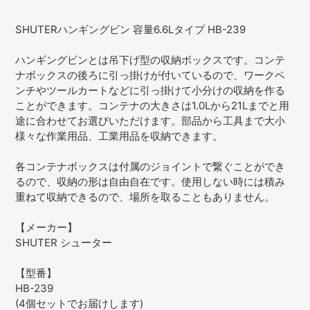
カ
ー
SHUTERハンギングビン 容量6.6Lタイプ HB-239
ト
に
ハンギングビンとは吊下げ型の収納ボックスです。コンテ
商
ナボックスの後ろに引っ掛けが付いているので、ワークベ
品
ンチやツールカートなどに引っ掛けて小分けの収納を作る
を
ことができます。コンテナの大きさは1.0Lから21Lまでと用
追
途に合わせてお選びいただけます。部品から工具まで大小
加
様々な作業用品、工業用品を収納できます。
す
る
各コンテナボックスは付属のジョイントで繋ぐことができ
るので、収納の形は自由自在です。使用しない時には積み
重ねて収納できるので、場所を取ることもありません。
【メーカー】
SHUTER シューター
【型番】
HB-239
(4個セットでお届けします)