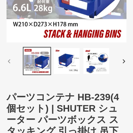
前
次
の
の
ス
ス
ラ
ラ
イ
イ
パーツコンテナ HB-239(4
ド
ド
個セット) | SHUTER シュ
ーター パーツボックス ス
タッキング 引っ掛け 吊下