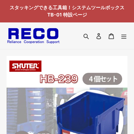
コ
スタッキングできる工具箱！システムツールボックス
ン
TB-01 特設ページ
テ
ン
ツ
検索
ログイン
カート
に
ス
キ
ッ
プ
す
る