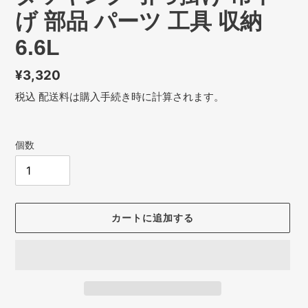
げ 部品 パーツ 工具 収納
6.6L
通
¥3,320
常
税込
配送料
は購入手続き時に計算されます。
価
格
個数
カートに追加する